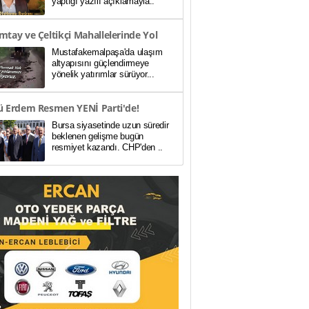
yaptığı yazılı açıklamayla..
tay ve Çeltikçi Mahallelerinde Yol
Mustafakemalpaşa'da ulaşım
berliği Başladı..
altyapısını güçlendirmeye
yönelik yatırımlar sürüyor...
ü Erdem Resmen YENİ Parti'de!
Bursa siyasetinde uzun süredir
'da 6 Belediye Başkan..
beklenen gelişme bugün
resmiyet kazandı. CHP'den ..