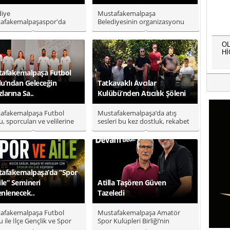
diye
Mustafakemalpaşa
afakemalpaşaspor'da
Belediyesinin organizasyonu
-2027 sezonu öncesi yeni
ve Amatör Spor Kulüpler Birliği
tim ve teknik kadro..
işbirliğ..
OL
Hİ
afakemalpaşa Futbol
u’ndan Geleceğin
Tatkavaklı Avcılar
zlarına Sa..
Kulübü’nden Atıcılık Şöleni
afakemalpaşa Futbol
Mustafakemalpaşa’da atış
, sporcuları ve velilerine
sesleri bu kez dostluk, rekabet
ik farkındalık oluşturan..
ve spor için yükseldi. Tatk..
afakemalpaşa’da “Spor
ile” Semineri
Atilla Taşören Güven
nlenecek..
Tazeledi
afakemalpaşa Futbol
Mustafakemalpaşa Amatör
 ile İlçe Gençlik ve Spor
Spor Kulüpleri Birliği’nin
lüğü iş birliğinde, çocuk..
olağanüstü genel kurulu, bu