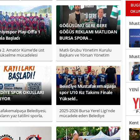
akşam ..
BUG
OKU
Must
GÖĞÜSÜNÜ GERE GERE
miyespor Play-Off’a 1
GÖĞÜS REKLAMI MATLIDAN
Sanay
la Başladı
BURSA SPORA ..
a 2. Amatör Küme’de üst
Matlı Grubu Yönetim Kurulu
 yükselme mücadelesi
Başkanı ve Yörsan Yönetim
Must
 Selimiyespor, Play-Off
Kurulu Başkanı Özer Matlı,
Bursa..
Faali
Belediye Mustafakemalpaşa
YENİ 
EDİYE SPOR OKULLARI
spor U10 Kız Takımı Finale
LIYOR
Yükseld..
afakemalpaşa Belediyesi,
2025-2026 Bursa Yerel Ligi'nde
ların yaz tatilini sporla,
mücadele eden Belediye
linle ve eğlenceyle..
Mustafakemalpaşaspor U10
Kent 
Kız Ba..
Görev