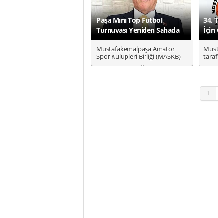
Paşa Mini Top Futbol
34. 
Turnuvası Yeniden Sahada
İçin
Mustafakemalpaşa Amatör
Must
Spor Kulüpleri Birliği (MASKB)
taraf
Başkanı Atilla Taşören, ilçede..
düzen
1