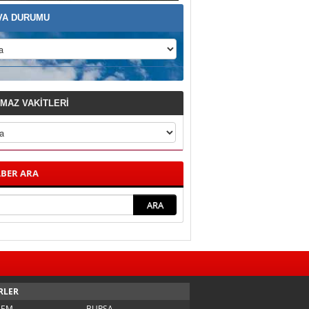
VA DURUMU
MAZ VAKİTLERİ
BER ARA
RLER
DEM
BURSA