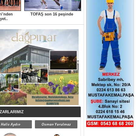
ri’nden
TOFAŞ son 16 peşinde
yet..
ZARLARIMIZ
Halis Aydın
Osman Yorulmaz