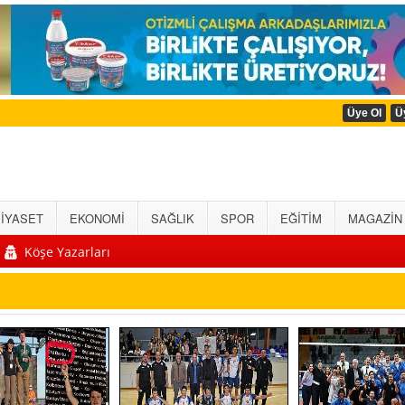
Üye Ol
Ü
İYASET
EKONOMİ
SAĞLIK
SPOR
EĞİTİM
MAGAZİN
Köşe Yazarları