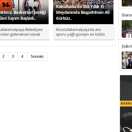
Kabulbaba’da 350 Yıllık Er
Tatlıtop Basketbol Şenliği
Meydanında Başpehlivan Ali
Durum
 Geri Sayım Başladı..
Gürbüz..
Sefer
afakemalpaşa Belediyesi
Mustafakemalpaşa’da ata
ından geleneksel olarak
sporu yağlı güreşin en köklü
lenen 34. Tatlıtop Bask..
organizasyonlarından biri olan
G..
Şükr
Bursa
2
3
4
Sonraki