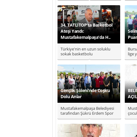
Özturgut!..
34. TATLITOP'ta Basketbol
Ateşi Yandı:
Seli
Mustafakemalpaşa'da H..
Puan
Türkiye'nin en uzun soluklu
Burs
sokak basketbolu
lige
organizasyonlarından biri olan
veren
TATLITOP ..
Gru..
Gençlik Şöleni’nde Coşku
BEL
Dolu Anlar
AÇI
Mustafakemalpaşa Belediyesi
Must
tarafından Şükrü Erdem Spor
çocuk
Tesisleri’nde düzenlenen Genç..
disip