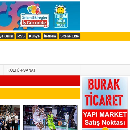
ye Girişi
RSS
Künye
İletisim
Sitene Ekle
KÜLTÜR-SANAT