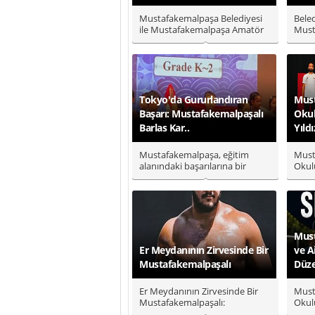
Mustafakemalpaşa Belediyesi
Bele
ile Mustafakemalpaşa Amatör
Must
Spor Kulüpleri Birliği iş bir..
2026
yöne
Tokyo'da Gururlandıran
Must
Başarı: Mustafakemalpaşalı
Okul
Barlas Kar..
Yıldı
Mustafakemalpaşa, eğitim
Must
alanındaki başarılarına bir
Okulu
yenisini daha ekledi. Yunus
yönel
Emre..
Must
Er Meydanının Zirvesinde Bir
ve A
Mustafakemalpaşalı
Düze
Er Meydanının Zirvesinde Bir
Must
Mustafakemalpaşalı:
Okulu
Başpehlivan Bekir Can
Müdür