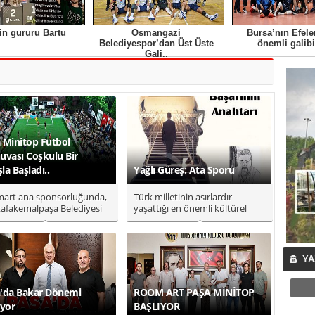
in gururu Bartu
Osmangazi
Bursa’nın Efele
Belediyespor’dan Üst Üste
önemli galibi
Gali..
 Minitop Futbol
uvası Coşkulu Bir
şla Başladı..
Yağlı Güreş: Ata Sporu
art ana sponsorluğunda,
Türk milletinin asırlardır
afakemalpaşa Belediyesi
yaşattığı en önemli kültürel
Mustafakemalpaşa Amatör
değerlerden biri olan yağlı g..
YA
'da Bakar Dönemi
ROOM ART PAŞA MİNİTOP
ıyor
BAŞLIYOR