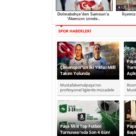
Dolmabahçe’den Samsun’a
İlçemiz
‘Atamızın izinde..
SPOR HABERLERİ
Paşa
Çimenspor'un İki Yıldızı Millî
Turn
Takım Yolunda
Açılı
Mustafakemalpaşa'nın
Room
profesyonel liglerde mücadele
Must
eden kadın futbol takımı
ile 
Çimenspor..
S..
Paşa Mini Top Futbol
Paşa
Turnuvası'nda Son 4 Gün!
Başl