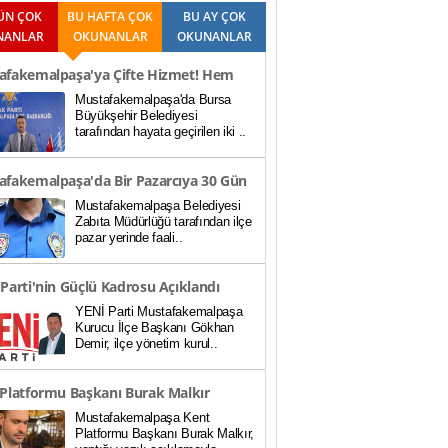
ÜN ÇOK
BU HAFTA ÇOK
BU AY ÇOK
NANLAR
OKUNANLAR
OKUNANLAR
afakemalpaşa'ya Çifte Hizmet! Hem
Mustafakemalpaşa'da Bursa
i Yoluna Asfalt H..
Büyükşehir Belediyesi
tarafından hayata geçirilen iki ..
afakemalpaşa'da Bir Pazarcıya 30 Gün
Mustafakemalpaşa Belediyesi
yetten Men Cez..
Zabıta Müdürlüğü tarafından ilçe
pazar yerinde faali..
Parti'nin Güçlü Kadrosu Açıklandı
YENİ Parti Mustafakemalpaşa
Kurucu İlçe Başkanı Gökhan
Demir, ilçe yönetim kurul..
Platformu Başkanı Burak Malkır
Mustafakemalpaşa Kent
inden İstifa Etti..
Platformu Başkanı Burak Malkır,