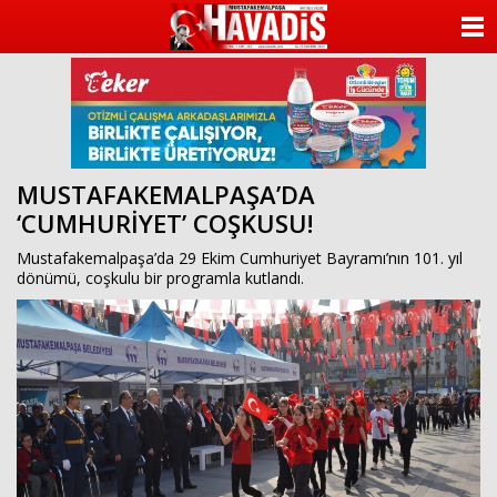
ANASAYFA
KATEGORİLER
YAZARLAR
MUSTAFAKEMALPAŞA’DA
ANKETLER
‘CUMHURİYET’ COŞKUSU!
FOTO GALERİ
Mustafakemalpaşa’da 29 Ekim Cumhuriyet Bayramı’nın 101. yıl
dönümü, coşkulu bir programla kutlandı.
VİDEO GALERİ
KÜNYE
İLETİŞİM