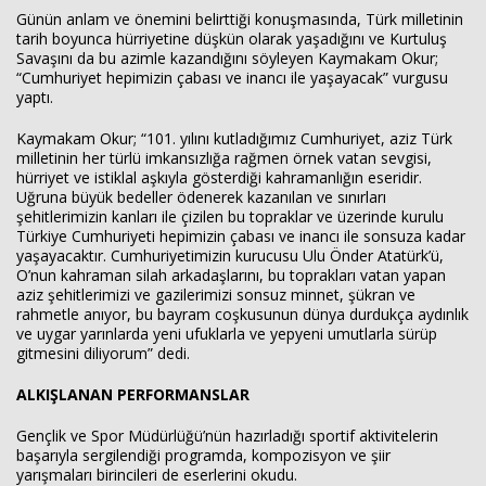
Günün anlam ve önemini belirttiği konuşmasında, Türk milletinin
tarih boyunca hürriyetine düşkün olarak yaşadığını ve Kurtuluş
Savaşını da bu azimle kazandığını söyleyen Kaymakam Okur;
“Cumhuriyet hepimizin çabası ve inancı ile yaşayacak” vurgusu
yaptı.
Kaymakam Okur; “101. yılını kutladığımız Cumhuriyet, aziz Türk
milletinin her türlü imkansızlığa rağmen örnek vatan sevgisi,
hürriyet ve istiklal aşkıyla gösterdiği kahramanlığın eseridir.
Uğruna büyük bedeller ödenerek kazanılan ve sınırları
şehitlerimizin kanları ile çizilen bu topraklar ve üzerinde kurulu
Türkiye Cumhuriyeti hepimizin çabası ve inancı ile sonsuza kadar
yaşayacaktır. Cumhuriyetimizin kurucusu Ulu Önder Atatürk’ü,
O’nun kahraman silah arkadaşlarını, bu toprakları vatan yapan
aziz şehitlerimizi ve gazilerimizi sonsuz minnet, şükran ve
rahmetle anıyor, bu bayram coşkusunun dünya durdukça aydınlık
ve uygar yarınlarda yeni ufuklarla ve yepyeni umutlarla sürüp
gitmesini diliyorum” dedi.
ALKIŞLANAN PERFORMANSLAR
Gençlik ve Spor Müdürlüğü’nün hazırladığı sportif aktivitelerin
başarıyla sergilendiği programda, kompozisyon ve şiir
yarışmaları birincileri de eserlerini okudu.