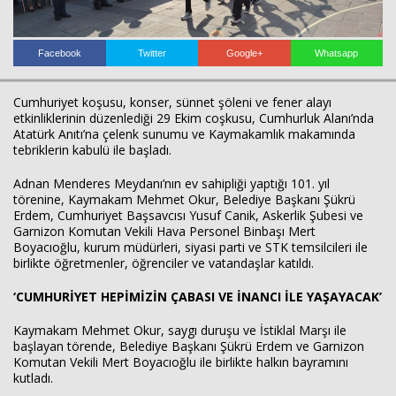
Facebook
Twitter
Google+
Whatsapp
Cumhuriyet koşusu, konser, sünnet şöleni ve fener alayı
etkinliklerinin düzenlediği 29 Ekim coşkusu, Cumhurluk Alanı’nda
Haberin Doğru Adresi.
Atatürk Anıtı’na çelenk sunumu ve Kaymakamlık makamında
tebriklerin kabulü ile başladı.
Adnan Menderes Meydanı’nın ev sahipliği yaptığı 101. yıl
törenine, Kaymakam Mehmet Okur, Belediye Başkanı Şükrü
Erdem, Cumhuriyet Başsavcısı Yusuf Canik, Askerlik Şubesi ve
Garnizon Komutan Vekili Hava Personel Binbaşı Mert
Boyacıoğlu, kurum müdürleri, siyasi parti ve STK temsilcileri ile
birlikte öğretmenler, öğrenciler ve vatandaşlar katıldı.
‘CUMHURİYET HEPİMİZİN ÇABASI VE İNANCI İLE YAŞAYACAK’
Kaymakam Mehmet Okur, saygı duruşu ve İstiklal Marşı ile
başlayan törende, Belediye Başkanı Şükrü Erdem ve Garnizon
Komutan Vekili Mert Boyacıoğlu ile birlikte halkın bayramını
kutladı.