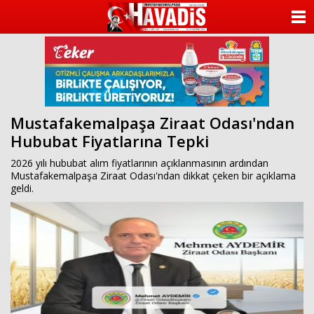
ANASAYFA
KATEGORİLER
YAZARLAR
Mustafakemalpaşa Ziraat Odası'ndan
ANKETLER
Hububat Fiyatlarına Tepki
FOTO GALERİ
2026 yılı hububat alım fiyatlarının açıklanmasının ardından
Mustafakemalpaşa Ziraat Odası'ndan dikkat çeken bir açıklama
geldi.
VİDEO GALERİ
KÜNYE
İLETİŞİM