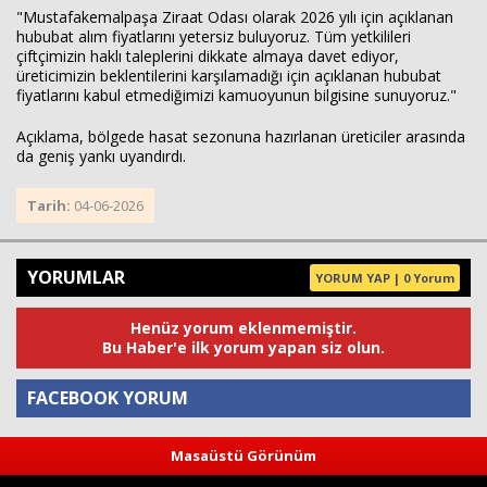
"Mustafakemalpaşa Ziraat Odası olarak 2026 yılı için açıklanan
hububat alım fiyatlarını yetersiz buluyoruz. Tüm yetkilileri
çiftçimizin haklı taleplerini dikkate almaya davet ediyor,
üreticimizin beklentilerini karşılamadığı için açıklanan hububat
fiyatlarını kabul etmediğimizi kamuoyunun bilgisine sunuyoruz."
Açıklama, bölgede hasat sezonuna hazırlanan üreticiler arasında
da geniş yankı uyandırdı.
Tarih:
04-06-2026
YORUMLAR
YORUM YAP | 0 Yorum
Henüz yorum eklenmemiştir.
Bu Haber'e ilk yorum yapan siz olun.
FACEBOOK YORUM
Masaüstü Görünüm
Yorum