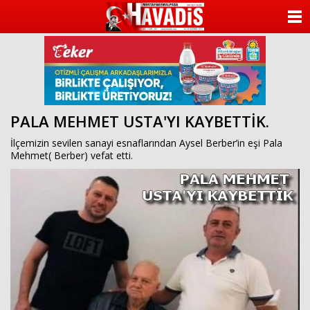
ANASAYFA
KATEGORİLER
YAZARLAR
PALA MEHMET USTA'YI KAYBETTİK.
ANKETLER
İlçemizin sevilen sanayi esnaflarından Aysel Berber’in eşi Pala
FOTO GALERİ
Mehmet( Berber) vefat etti.
VİDEO GALERİ
KÜNYE
İLETİŞİM