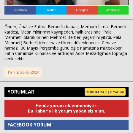
Facebook
Twitter
Google+
Whatsapp
Önder, Ünal ve Fatma Berber’in babası, Merhum İsmail Berber’in
kardeşi, Metin Yıldırım’ın kayınpederi, halk arasında “Pala
Mehmet” olarak bilinen Mehmet Berber, yaşamını yitirdi. Pala
Mehmet( Berber) için cenaze töreni düzenlenecek. Cenaze
Haberin Doğru Adresi.
namazı, 30 Mayıs Perşembe günü öğle namazına müteakiben
Fatih Camii’nde kılınacak ve ardından Adile Mezarlığı’nda toprağa
verilecektir.
Tarih:
30-05-2024
YORUMLAR
YORUM YAP | 0 Yorum
Henüz yorum eklenmemiştir.
Bu Haber'e ilk yorum yapan siz olun.
FACEBOOK YORUM